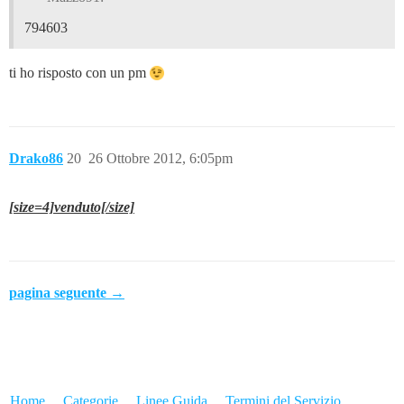
794603
ti ho risposto con un pm
Drako86
20
26 Ottobre 2012, 6:05pm
[size=4]venduto[/size]
pagina seguente →
Home
Categorie
Linee Guida
Termini del Servizio