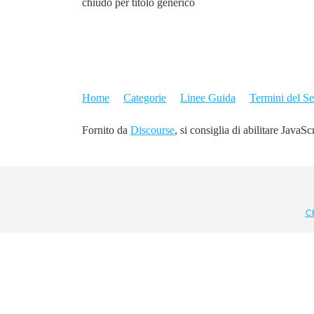
chiudo per titolo generico
Home
Categorie
Linee Guida
Termini del Se
Fornito da
Discourse
, si consiglia di abilitare JavaSc
C